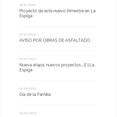
29-11-2023
18-01-2023
Proyecto de este nuevo trimestre en La
LA IMPOR
Espiga
MENTAL
10-11-2023
13-01-2023
AVISO POR OBRAS DE ASFALTADO
Taller de 
03-11-2023
20-10-2022
Nueva etapa, nuevos proyectos....E.I.La
Descubrimo
Espiga
diferente
12-05-2023
20-10-2022
Día de la Familia
Los sentid
24-04-2023
30-05-2022