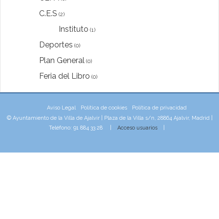
C.E.S
(2)
Instituto
(1)
Deportes
(0)
Plan General
(0)
Feria del Libro
(0)
Aviso Legal
Política de cookies
Política de privacidad
© Ayuntamiento de la Villa de Ajalvir | Plaza de la Villa s/n, 28864 Ajalvir, Madrid |
Teléfono: 91 884 33 28 |
Acceso usuarios
|