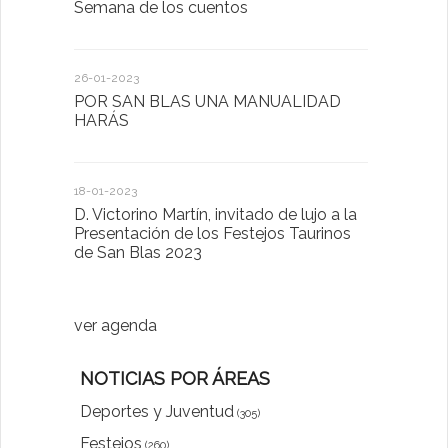
Semana de los cuentos
Homenaje 
26-01-2023
30-03-2022
POR SAN BLAS UNA MANUALIDAD
El Ayuntam
HARÁS
en la Plat
Sector Pub
Cláusulas A
18-01-2023
D. Victorino Martín, invitado de lujo a la
28-01-2022
Presentación de los Festejos Taurinos
de San Blas 2023
"Comenzam
luna"
ver agenda
NOTICIAS POR ÁREAS
Deportes y Juventud
(305)
Festejos
(260)