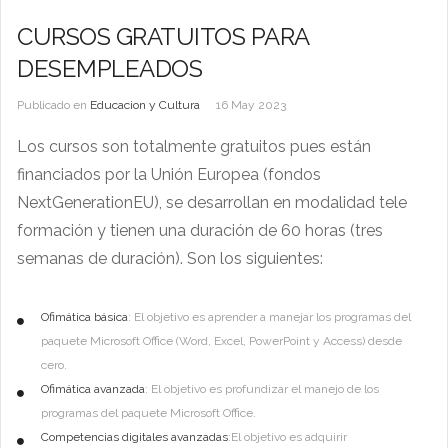
CURSOS GRATUITOS PARA
DESEMPLEADOS
Publicado en
Educacion y Cultura
16 May 2023
Los cursos son totalmente gratuitos pues están
financiados por la Unión Europea (fondos
NextGenerationEU), se desarrollan en modalidad tele
formación y tienen una duración de 60 horas (tres
semanas de duración). Son los siguientes:
Ofimática básica
: El objetivo es aprender a manejar los programas del
paquete Microsoft Office (Word, Excel, PowerPoint y Access) desde
cero.
Ofimática avanzada
: El objetivo es profundizar el manejo de los
programas del paquete Microsoft Office.
Competencias digitales avanzadas
:El objetivo es adquirir