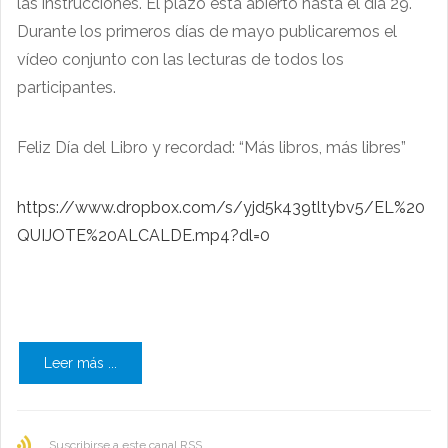
las instrucciones. El plazo está abierto hasta el día 29.
Durante los primeros días de mayo publicaremos el
vídeo conjunto con las lecturas de todos los
participantes.
Feliz Día del Libro y recordad: “Más libros, más libres”
https://www.dropbox.com/s/yjd5k439tltybv5/EL%20
QUIJOTE%20ALCALDE.mp4?dl=0
Leer más ...
Suscribirse a este canal RSS