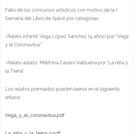
Fallo de los concursos artísticos con motivo de la I
Semana del Libro de Ajalvir por categorías:
-Relato infantil: Vega López Sánchez (9 años) por “Vega
y el Coronavirus”
-Relato adulto: Melitona Casero Valbuena por “La niña y
la Tierra”
Los relatos premiados pueden leerse en el siguiente
enlace:
Vega_y_el_coronavirus.pdf
La_niña_y_la_tierra-2.pdf