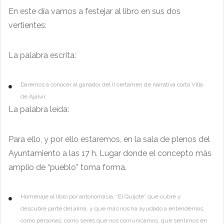
En este día vamos a festejar al libro en sus dos
vertientes:
La palabra escrita:
Daremos a conocer al ganador del II certamen de narrativa corta Villa
de Ajalvir.
La palabra leída:
Para ello, y por ello estaremos, en la sala de plenos del
Ayuntamiento a las 17 h. Lugar donde el concepto más
amplio de “pueblo” toma forma.
Homenaje al libro por antonomasia, “El Quijote” que cubre y
descubre parte del alma, y que más nos ha ayudado a entendernos,
como personas, como seres que nos comunicamos, que sentimos en