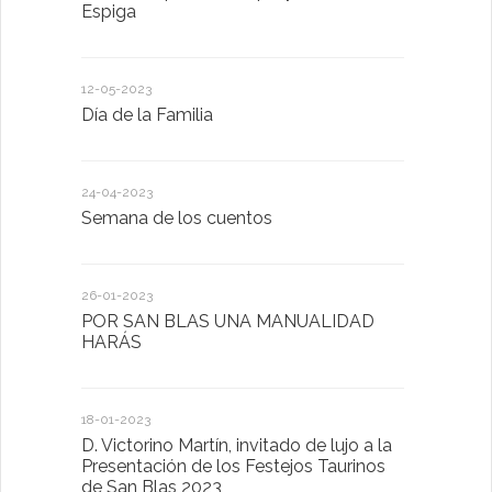
Espiga
diferente
12-05-2023
20-10-2022
Día de la Familia
Los sentid
24-04-2023
30-05-2022
Semana de los cuentos
Homenaje 
26-01-2023
30-03-2022
POR SAN BLAS UNA MANUALIDAD
El Ayuntam
HARÁS
en la Plat
Sector Pub
Cláusulas A
18-01-2023
D. Victorino Martín, invitado de lujo a la
28-01-2022
Presentación de los Festejos Taurinos
de San Blas 2023
"Comenzam