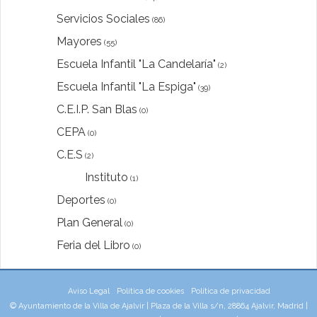
Servicios Sociales
(86)
Mayores
(55)
Escuela Infantil "La Candelaría"
(2)
Escuela Infantil "La Espiga"
(39)
C.E.I.P. San Blas
(0)
CEPA
(0)
C.E.S
(2)
Instituto
(1)
Deportes
(0)
Plan General
(0)
Feria del Libro
(0)
Aviso Legal
Política de cookies
Política de privacidad
© Ayuntamiento de la Villa de Ajalvir | Plaza de la Villa s/n, 28864 Ajalvir, Madrid |