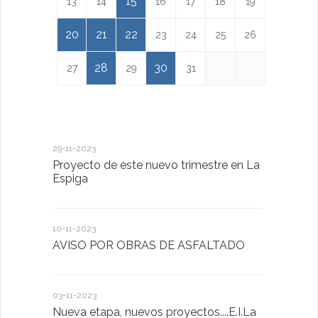
15
13
14
16
17
18
19
20
21
22
23
24
25
26
28
30
27
29
31
29-11-2023
18-01-2023
Proyecto de este nuevo trimestre en La
LA IMPOR
Espiga
MENTAL
10-11-2023
13-01-2023
AVISO POR OBRAS DE ASFALTADO
Taller de 
03-11-2023
20-10-2022
Nueva etapa, nuevos proyectos....E.I.La
Descubrimo