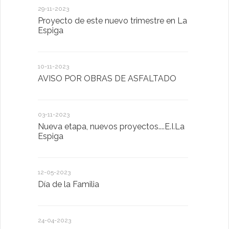
29-11-2023
18-01-2023
Proyecto de este nuevo trimestre en La
LA IMPOR
Espiga
MENTAL
10-11-2023
13-01-2023
AVISO POR OBRAS DE ASFALTADO
Taller de 
03-11-2023
20-10-2022
Nueva etapa, nuevos proyectos....E.I.La
Descubrimo
Espiga
diferente
12-05-2023
20-10-2022
Día de la Familia
Los sentid
24-04-2023
30-05-2022