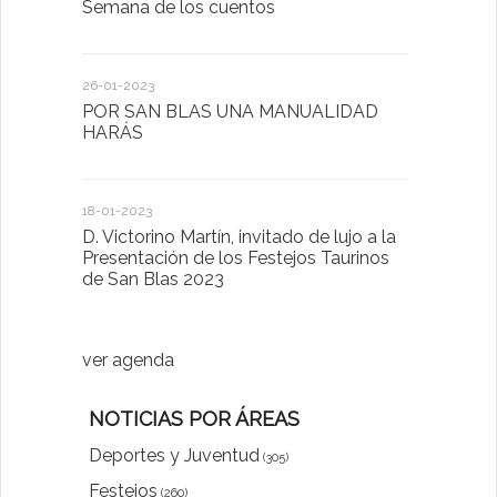
Semana de los cuentos
Homenaje 
26-01-2023
30-03-2022
POR SAN BLAS UNA MANUALIDAD
El Ayuntam
HARÁS
en la Plat
Sector Pub
Cláusulas A
18-01-2023
D. Victorino Martín, invitado de lujo a la
28-01-2022
Presentación de los Festejos Taurinos
de San Blas 2023
"Comenzam
luna"
ver agenda
NOTICIAS POR ÁREAS
Deportes y Juventud
(305)
Festejos
(260)