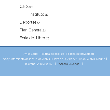
C.E.S
(2)
Instituto
(1)
Deportes
(0)
Plan General
(0)
Feria del Libro
(0)
Aviso Legal
Política de cookies
Política de privacidad
© Ayuntamiento de la Villa de Ajalvir | Plaza de la Villa s/n, 28864 Ajalvir, Madrid |
Teléfono: 91 884 33 28 |
Acceso usuarios
|