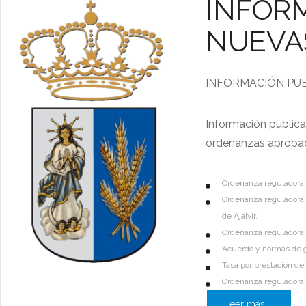
INFORM
NUEVA
INFORMACIÓN PU
Información publica
ordenanzas aprobada
Ordenanza reguladora de
Ordenanza reguladora pa
de Ajalvir.
Ordenanza reguladora 
Acuerdo y normas de ges
Tasa por prestación de
Ordenanza reguladora 
Leer más ...