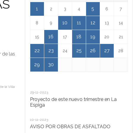
AS
1
5
2
3
4
6
7
10
11
12
8
9
13
14
16
18
19
15
17
20
21
22
23
25
26
27
24
28
 de las
29
30
e la Villa
29-11-2023
18
Proyecto de este nuevo trimestre en La
L
Espiga
13
10-11-2023
Ta
AVISO POR OBRAS DE ASFALTADO