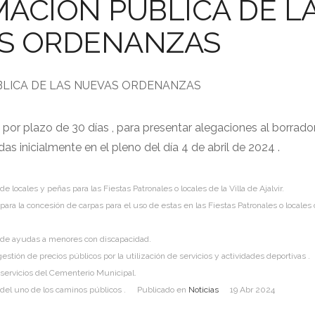
ACIÓN PUBLICA DE L
S ORDENANZAS
BLICA DE LAS NUEVAS ORDENANZAS
 por plazo de 30 días , para presentar alegaciones al borrador
s inicialmente en el pleno del día 4 de abril de 2024 .
 locales y peñas para las Fiestas Patronales o locales de la Villa de Ajalvir.
ra la concesión de carpas para el uso de estas en las Fiestas Patronales o locales d
de ayudas a menores con discapacidad.
tión de precios públicos por la utilización de servicios y actividades deportivas .
 servicios del Cementerio Municipal.
del uno de los caminos públicos .
Publicado en
Noticias
19 Abr 2024