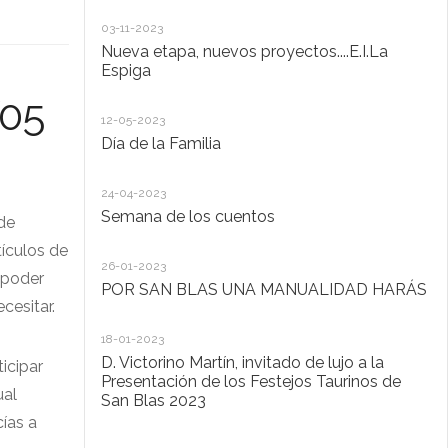
20
03-11-2023
De
Nueva etapa, nuevos proyectos....E.I.La
di
Espiga
05
20
12-05-2023
Lo
Día de la Familia
30
24-04-2023
Ho
Semana de los cuentos
 de
30
ículos de
26-01-2023
El
 poder
POR SAN BLAS UNA MANUALIDAD HARÁS
la
cesitar.
Pu
Ad
18-01-2023
D. Victorino Martín, invitado de lujo a la
icipar
28
Presentación de los Festejos Taurinos de
ual
San Blas 2023
"C
ías a