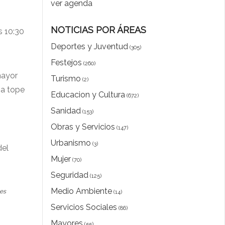
ver agenda
NOTICIAS POR ÁREAS
s 10:30
Deportes y Juventud
(305)
Festejos
(260)
mayor
Turismo
(2)
ha tope
Educacion y Cultura
(672)
Sanidad
(153)
Obras y Servicios
(147)
Urbanismo
(3)
del
Mujer
(70)
Seguridad
(125)
Medio Ambiente
.es
(14)
Servicios Sociales
(86)
Mayores
(55)