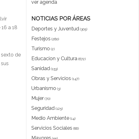
ver agenda
NOTICIAS POR ÁREAS
vir
 16 a 18
Deportes y Juventud
(305)
Festejos
(260)
Turismo
(2)
a sexto de
Educacion y Cultura
(672)
 sus
Sanidad
(153)
Obras y Servicios
(147)
Urbanismo
(3)
Mujer
(70)
Seguridad
(125)
Medio Ambiente
(14)
Servicios Sociales
(86)
Mayores
(55)