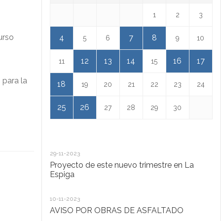
1
2
3
urso
4
7
8
5
6
9
10
12
13
14
16
17
11
15
 para la
18
19
20
21
22
23
24
25
26
27
28
29
30
29-11-2023
18
Proyecto de este nuevo trimestre en La
L
Espiga
13
10-11-2023
Ta
AVISO POR OBRAS DE ASFALTADO