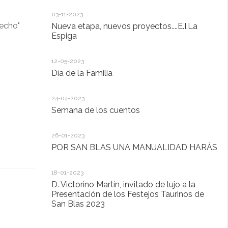
20
03-11-2023
De
recho"
Nueva etapa, nuevos proyectos....E.I.La
di
Espiga
20
12-05-2023
Lo
Día de la Familia
30
24-04-2023
Ho
Semana de los cuentos
30
26-01-2023
El
POR SAN BLAS UNA MANUALIDAD HARÁS
la
Pu
Ad
18-01-2023
D. Victorino Martín, invitado de lujo a la
28
Presentación de los Festejos Taurinos de
San Blas 2023
"C