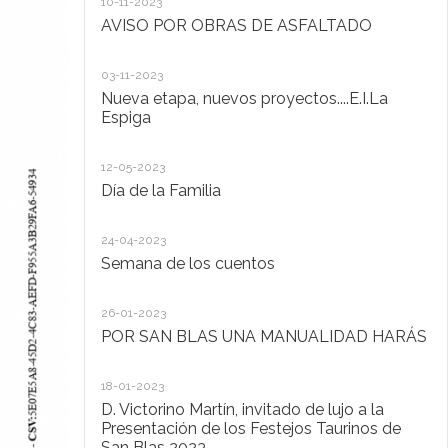
10-11-2023
Ta
AVISO POR OBRAS DE ASFALTADO
20
03-11-2023
De
Nueva etapa, nuevos proyectos....E.I.La
di
Espiga
20
12-05-2023
Lo
Día de la Familia
30
24-04-2023
Ho
Semana de los cuentos
30
26-01-2023
El
POR SAN BLAS UNA MANUALIDAD HARÁS
la
Pu
Ad
18-01-2023
D. Victorino Martín, invitado de lujo a la
28
Presentación de los Festejos Taurinos de
San Blas 2023
"C