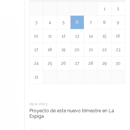
1
2
6
3
4
5
7
8
9
10
11
12
13
14
15
16
17
18
19
20
21
22
23
24
25
26
27
28
29
30
31
29-11-2023
18
Proyecto de este nuevo trimestre en La
L
Espiga
13