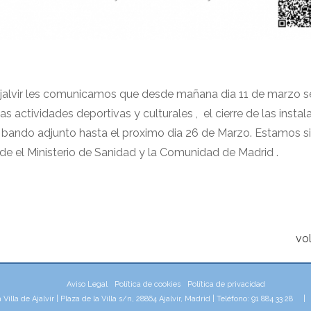
jalvir les comunicamos que desde mañana dia 11 de marzo s
s actividades deportivas y culturales , el cierre de las instal
l bando adjunto hasta el proximo dia 26 de Marzo. Estamos s
de el Ministerio de Sanidad y la Comunidad de Madrid .
vol
Aviso Legal
Política de cookies
Política de privacidad
illa de Ajalvir | Plaza de la Villa s/n, 28864 Ajalvir, Madrid | Teléfono: 91 884 33 28 
aw