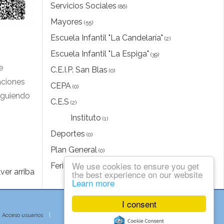
Servicios Sociales
(86)
Mayores
(55)
Escuela Infantil "La Candelaría"
(2)
Escuela Infantil "La Espiga"
(39)
e
C.E.I.P. San Blas
(0)
aciones
CEPA
(0)
iguiendo
C.E.S
(2)
Instituto
(1)
Deportes
(0)
Plan General
(0)
We use cookies to ensure you get
Feria del Libro
(0)
ver arriba
the best experience on our website
Learn more
I consent
|
Acceso usuarios
|