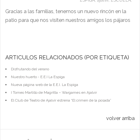
ESPIGA,
ajalvir,
ESCUELA,
Gracias a las familias, tenemos un nuevo rincón en la
patio para que nos visiten nuestros amigos los pájaros
ARTÍCULOS RELACIONADOS (POR ETIQUETA)
Disfrutando del verano
Nuestro huerto - E.E.I La Espiga
Nueva página web de la E.E.I. La Espiga
I Torneo Martillo de Magritta – Wargames en Ajalvir
El Club de Teatro de Ajalvir estrena “El crimen de la posada”
volver arriba