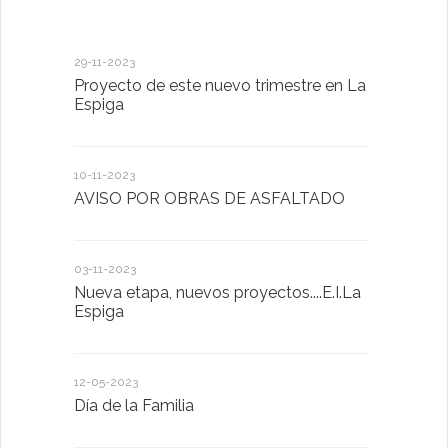
29-11-2023
18-01-2023
Proyecto de este nuevo trimestre en La
LA IMPOR
Espiga
MENTAL
10-11-2023
13-01-2023
AVISO POR OBRAS DE ASFALTADO
Taller de 
03-11-2023
20-10-2022
Nueva etapa, nuevos proyectos....E.I.La
Descubrimo
Espiga
diferente
12-05-2023
20-10-2022
Día de la Familia
Los sentid