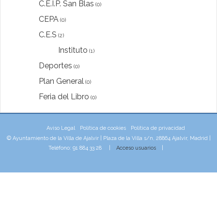
C.E.I.P. San Blas
(0)
CEPA
(0)
C.E.S
(2)
Instituto
(1)
Deportes
(0)
Plan General
(0)
Feria del Libro
(0)
Aviso Legal
Política de cookies
Política de privacidad
© Ayuntamiento de la Villa de Ajalvir | Plaza de la Villa s/n, 28864 Ajalvir, Madrid |
Teléfono: 91 884 33 28 |
Acceso usuarios
|