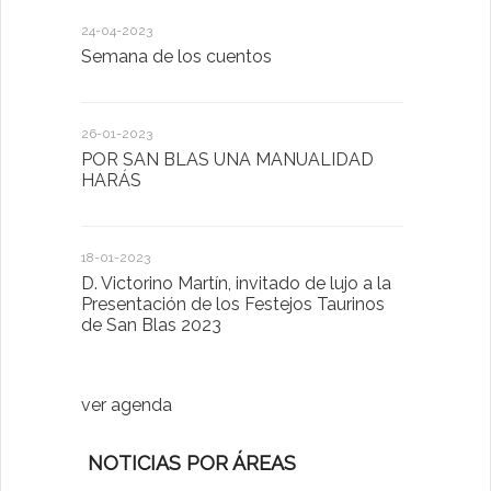
24-04-2023
30-05-2022
Semana de los cuentos
Homenaje 
26-01-2023
30-03-2022
POR SAN BLAS UNA MANUALIDAD
El Ayuntam
HARÁS
en la Plat
Sector Pub
Cláusulas A
18-01-2023
D. Victorino Martín, invitado de lujo a la
28-01-2022
Presentación de los Festejos Taurinos
de San Blas 2023
"Comenzam
luna"
ver agenda
NOTICIAS POR ÁREAS