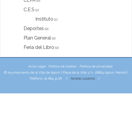
CEPA
(0)
C.E.S
(2)
Instituto
(1)
Deportes
(0)
Plan General
(0)
Feria del Libro
(0)
Aviso Legal
Política de cookies
Política de privacidad
© Ayuntamiento de la Villa de Ajalvir | Plaza de la Villa s/n, 28864 Ajalvir, Madrid |
Teléfono: 91 884 33 28 |
Acceso usuarios
|