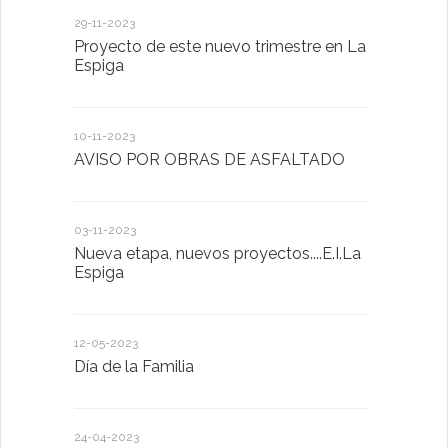
29-11-2023
18-01-2023
Proyecto de este nuevo trimestre en La
LA IMPOR
Espiga
MENTAL
10-11-2023
13-01-2023
AVISO POR OBRAS DE ASFALTADO
Taller de 
03-11-2023
20-10-2022
Nueva etapa, nuevos proyectos....E.I.La
Descubrimo
Espiga
diferente
12-05-2023
20-10-2022
Día de la Familia
Los sentid
24-04-2023
30-05-2022