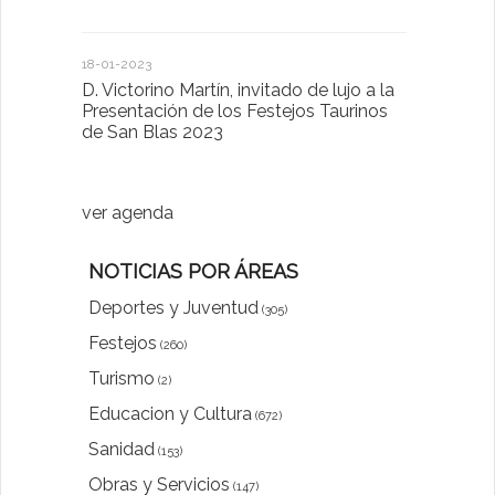
Sector Pub
Cláusulas A
18-01-2023
D. Victorino Martín, invitado de lujo a la
28-01-2022
Presentación de los Festejos Taurinos
de San Blas 2023
"Comenzam
luna"
ver agenda
NOTICIAS POR ÁREAS
Deportes y Juventud
(305)
Festejos
(260)
Turismo
(2)
Educacion y Cultura
(672)
Sanidad
(153)
Obras y Servicios
(147)