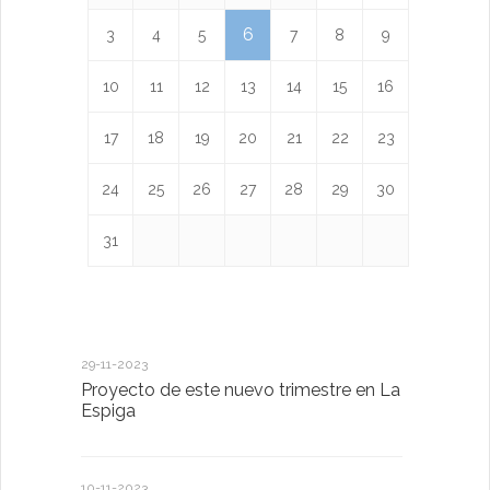
6
3
4
5
7
8
9
10
11
12
13
14
15
16
17
18
19
20
21
22
23
24
25
26
27
28
29
30
31
29-11-2023
18-01-2023
Proyecto de este nuevo trimestre en La
LA IMPOR
Espiga
MENTAL
10-11-2023
13-01-2023