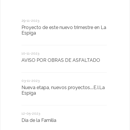
29-11-2023
18-01-2023
Proyecto de este nuevo trimestre en La
LA IMPOR
Espiga
MENTAL
10-11-2023
13-01-2023
AVISO POR OBRAS DE ASFALTADO
Taller de 
03-11-2023
20-10-2022
Nueva etapa, nuevos proyectos....E.I.La
Descubrimo
Espiga
diferente
12-05-2023
20-10-2022
Día de la Familia
Los sentid