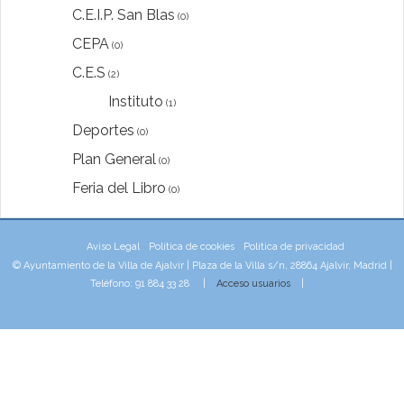
C.E.I.P. San Blas
(0)
CEPA
(0)
C.E.S
(2)
Instituto
(1)
Deportes
(0)
Plan General
(0)
Feria del Libro
(0)
Aviso Legal
Política de cookies
Política de privacidad
© Ayuntamiento de la Villa de Ajalvir | Plaza de la Villa s/n, 28864 Ajalvir, Madrid |
Teléfono: 91 884 33 28 |
Acceso usuarios
|