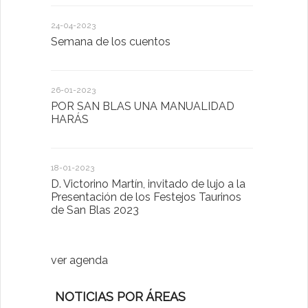
24-04-2023
30-05-2022
Semana de los cuentos
Homenaje 
26-01-2023
30-03-2022
POR SAN BLAS UNA MANUALIDAD
El Ayuntam
HARÁS
en la Plat
Sector Pub
Cláusulas A
18-01-2023
D. Victorino Martín, invitado de lujo a la
28-01-2022
Presentación de los Festejos Taurinos
de San Blas 2023
"Comenzam
luna"
ver agenda
NOTICIAS POR ÁREAS