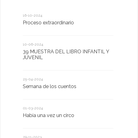
16-10-2024
12-05-2023
Proceso extraordinario
Día de la F
10-06-2024
24-04-2023
39 MUESTRA DEL LIBRO INFANTIL Y
Semana de
JUVENIL
26-01-2023
25-04-2024
POR SAN 
Semana de los cuentos
HARÁS
01-03-2024
18-01-2023
Había una vez un circo
D. Victorin
Presentaci
de San Bla
29-11-2023