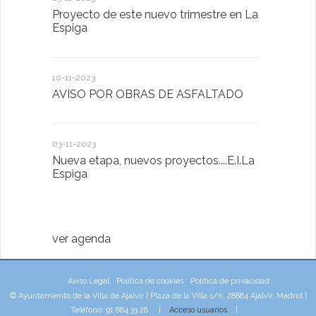
Proyecto de este nuevo trimestre en La
18-01-2023
Espiga
LA IMPOR
MENTAL
10-11-2023
AVISO POR OBRAS DE ASFALTADO
13-01-2023
Taller de 
03-11-2023
Nueva etapa, nuevos proyectos....E.I.La
20-10-2022
Espiga
Descubrimo
diferente
ver agenda
Aviso Legal
Política de cookies
Política de privacidad
© Ayuntamiento de la Villa de Ajalvir | Plaza de la Villa s/n, 28864 Ajalvir, Madrid |
Teléfono: 91 884 33 28 |
Acceso usuarios
|