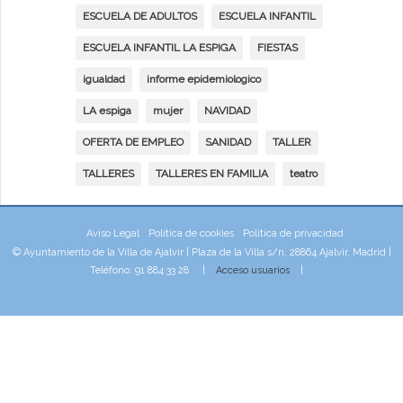
ESCUELA DE ADULTOS
ESCUELA INFANTIL
ESCUELA INFANTIL LA ESPIGA
FIESTAS
igualdad
informe epidemiologico
LA espiga
mujer
NAVIDAD
OFERTA DE EMPLEO
SANIDAD
TALLER
TALLERES
TALLERES EN FAMILIA
teatro
Aviso Legal
Política de cookies
Política de privacidad
© Ayuntamiento de la Villa de Ajalvir | Plaza de la Villa s/n, 28864 Ajalvir, Madrid |
Teléfono: 91 884 33 28 |
Acceso usuarios
|