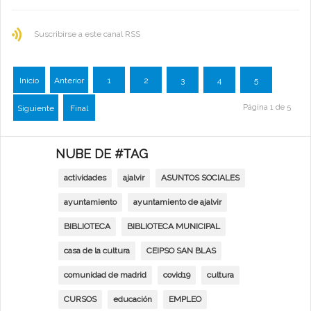
Suscribirse a este canal RSS
Inicio
Anterior
1
2
3
4
5
Página 1 de 5
Siguiente
Final
NUBE DE #TAG
actividades
ajalvir
ASUNTOS SOCIALES
ayuntamiento
ayuntamiento de ajalvir
BIBLIOTECA
BIBLIOTECA MUNICIPAL
casa de la cultura
CEIPSO SAN BLAS
comunidad de madrid
covid19
cultura
CURSOS
educación
EMPLEO