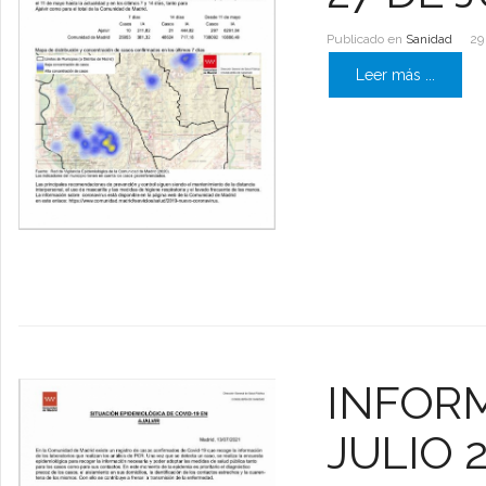
Publicado en
Sanidad
29
Leer más ...
INFORM
JULIO 