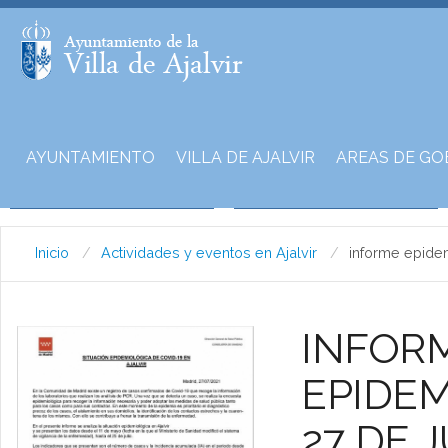
AYUNTAMIENTO
VILLA DE AJALVIR
AREAS DE GO
Inicio
Actividades y eventos en Ajalvir
informe epide
INFORM
EPIDEM
27 DE J