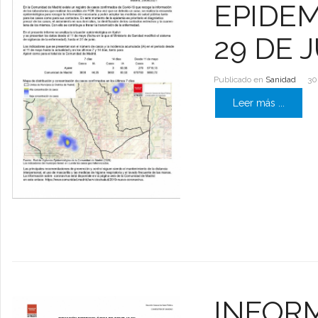
EPIDEM
29 DE 
Publicado en
Sanidad
30
Leer más ...
INFORM