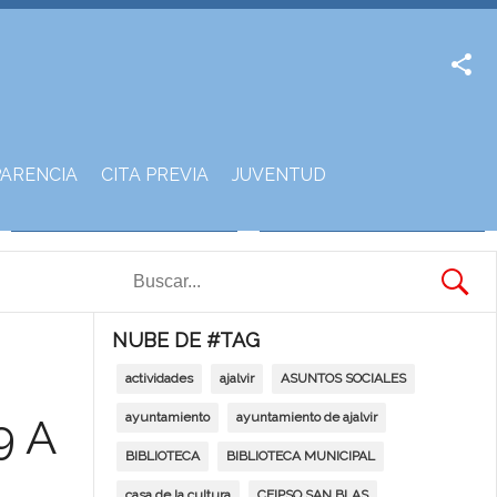
Facebook
Twitter
ARENCIA
CITA PREVIA
JUVENTUD
NUBE DE #TAG
actividades
ajalvir
ASUNTOS SOCIALES
ayuntamiento
ayuntamiento de ajalvir
9 A
BIBLIOTECA
BIBLIOTECA MUNICIPAL
casa de la cultura
CEIPSO SAN BLAS