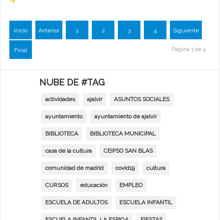
Inicio
Anterior
1
2
3
4
Siguiente
Página 3 de 4
Final
NUBE DE #TAG
actividades
ajalvir
ASUNTOS SOCIALES
ayuntamiento
ayuntamiento de ajalvir
BIBLIOTECA
BIBLIOTECA MUNICIPAL
casa de la cultura
CEIPSO SAN BLAS
comunidad de madrid
covid19
cultura
CURSOS
educación
EMPLEO
ESCUELA DE ADULTOS
ESCUELA INFANTIL
ESCUELA INFANTIL LA ESPIGA
FIESTAS