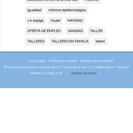
igualdad
informe epidemiologico
LA espiga
mujer
NAVIDAD
OFERTA DE EMPLEO
SANIDAD
TALLER
TALLERES
TALLERES EN FAMILIA
teatro
Aviso Legal
Política de cookies
Política de privacidad
© Ayuntamiento de la Villa de Ajalvir | Plaza de la Villa s/n, 28864 Ajalvir, Madrid |
Teléfono: 91 884 33 28 |
Acceso usuarios
|