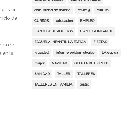
horas en
comunidad de madrid
covid19
cultura
nicio de
CURSOS
educación
EMPLEO
ESCUELA DE ADULTOS
ESCUELA INFANTIL
ESCUELA INFANTIL LA ESPIGA
FIESTAS
orma de
a en la
igualdad
informe epidemiologico
LA espiga
mujer
NAVIDAD
OFERTA DE EMPLEO
SANIDAD
TALLER
TALLERES
TALLERES EN FAMILIA
teatro