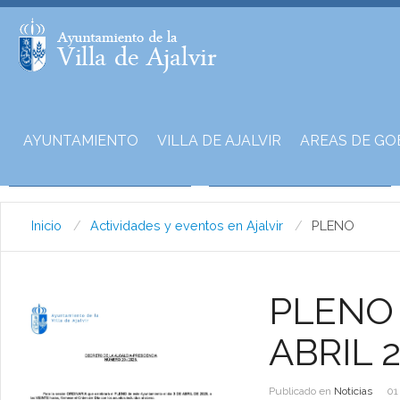
AYUNTAMIENTO
VILLA DE AJALVIR
AREAS DE GO
Inicio
Actividades y eventos en Ajalvir
PLENO
PLENO 
ABRIL 
Publicado en
Noticias
01