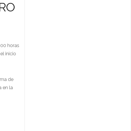
ERO
:00 horas
l inicio
orma de
a en la