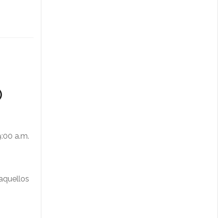
O
9:00 a.m.
 aquellos