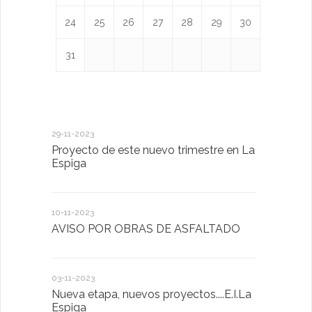
24
25
26
27
28
29
30
31
29-11-2023
18-01-2023
Proyecto de este nuevo trimestre en La
LA IMPOR
Espiga
MENTAL
10-11-2023
13-01-2023
AVISO POR OBRAS DE ASFALTADO
Taller de 
03-11-2023
20-10-2022
Nueva etapa, nuevos proyectos....E.I.La
Descubrimo
Espiga
diferente