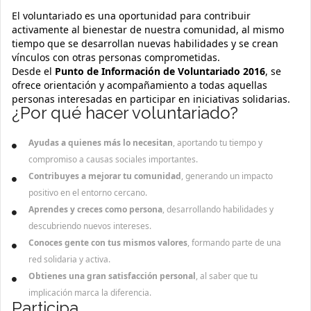
El voluntariado es una oportunidad para contribuir
activamente al bienestar de nuestra comunidad, al mismo
tiempo que se desarrollan nuevas habilidades y se crean
vínculos con otras personas comprometidas.
Desde el
Punto de Información de Voluntariado 2016
, se
ofrece orientación y acompañamiento a todas aquellas
personas interesadas en participar en iniciativas solidarias.
¿Por qué hacer voluntariado?
Ayudas a quienes más lo necesitan
, aportando tu tiempo y
compromiso a causas sociales importantes.
Contribuyes a mejorar tu comunidad
, generando un impacto
positivo en el entorno cercano.
Aprendes y creces como persona
, desarrollando habilidades y
descubriendo nuevos intereses.
Conoces gente con tus mismos valores
, formando parte de una
red solidaria y activa.
Obtienes una gran satisfacción personal
, al saber que tu
implicación marca la diferencia.
Participa