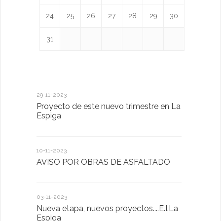
24
25
26
27
28
29
30
31
29-11-2023
18-01-2023
Proyecto de este nuevo trimestre en La
LA IMPOR
Espiga
MENTAL
10-11-2023
13-01-2023
AVISO POR OBRAS DE ASFALTADO
Taller de 
03-11-2023
20-10-2022
Nueva etapa, nuevos proyectos....E.I.La
Descubrimo
Espiga
diferente