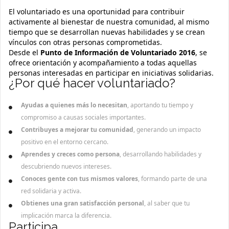
El voluntariado es una oportunidad para contribuir
activamente al bienestar de nuestra comunidad, al mismo
tiempo que se desarrollan nuevas habilidades y se crean
vínculos con otras personas comprometidas.
Desde el
Punto de Información de Voluntariado 2016
, se
ofrece orientación y acompañamiento a todas aquellas
personas interesadas en participar en iniciativas solidarias.
¿Por qué hacer voluntariado?
Ayudas a quienes más lo necesitan
, aportando tu tiempo y
compromiso a causas sociales importantes.
Contribuyes a mejorar tu comunidad
, generando un impacto
positivo en el entorno cercano.
Aprendes y creces como persona
, desarrollando habilidades y
descubriendo nuevos intereses.
Conoces gente con tus mismos valores
, formando parte de una
red solidaria y activa.
Obtienes una gran satisfacción personal
, al saber que tu
implicación marca la diferencia.
Participa