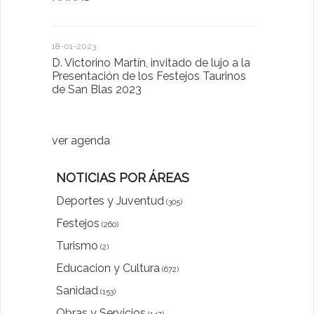
Sector Pub
Cláusulas A
18-01-2023
D. Victorino Martín, invitado de lujo a la
28-01-2022
Presentación de los Festejos Taurinos
de San Blas 2023
"Comenzam
luna"
ver agenda
NOTICIAS POR ÁREAS
Deportes y Juventud
(305)
Festejos
(260)
Turismo
(2)
Educacion y Cultura
(672)
Sanidad
(153)
Obras y Servicios