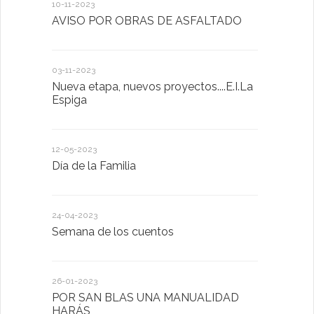
10-11-2023
13-01-2023
AVISO POR OBRAS DE ASFALTADO
Taller de 
03-11-2023
20-10-2022
Nueva etapa, nuevos proyectos....E.I.La
Descubrimo
Espiga
diferente
12-05-2023
20-10-2022
Día de la Familia
Los sentid
24-04-2023
30-05-2022
Semana de los cuentos
Homenaje 
26-01-2023
30-03-2022
POR SAN BLAS UNA MANUALIDAD
El Ayuntam
HARÁS
en la Plat