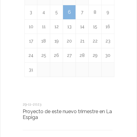
6
3
4
5
7
8
9
10
11
12
13
14
15
16
17
18
19
20
21
22
23
24
25
26
27
28
29
30
31
29-11-2023
18-01-2023
Proyecto de este nuevo trimestre en La
LA IMPOR
Espiga
MENTAL