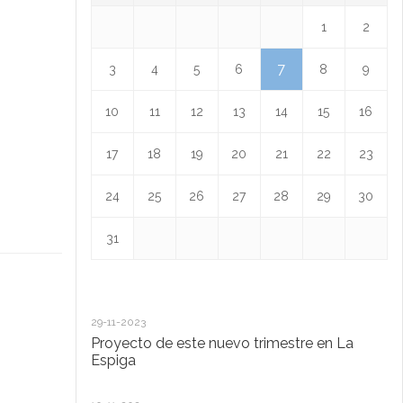
1
2
7
3
4
5
6
8
9
10
11
12
13
14
15
16
17
18
19
20
21
22
23
24
25
26
27
28
29
30
31
29-11-2023
18
Proyecto de este nuevo trimestre en La
L
Espiga
13