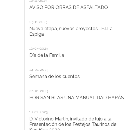
10-11-2023
Ta
AVISO POR OBRAS DE ASFALTADO
20
03-11-2023
De
Nueva etapa, nuevos proyectos....E.I.La
di
Espiga
20
12-05-2023
Lo
Día de la Familia
30
24-04-2023
Ho
Semana de los cuentos
30
26-01-2023
El
POR SAN BLAS UNA MANUALIDAD HARÁS
la
Pu
Ad
18-01-2023
D. Victorino Martín, invitado de lujo a la
28
Presentación de los Festejos Taurinos de
San Blas 2023
"C