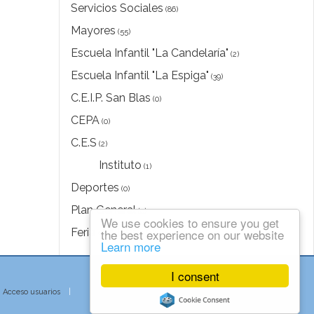
Servicios Sociales
(86)
Mayores
(55)
Escuela Infantil "La Candelaría"
(2)
Escuela Infantil "La Espiga"
(39)
C.E.I.P. San Blas
(0)
CEPA
(0)
C.E.S
(2)
Instituto
(1)
Deportes
(0)
Plan General
(0)
We use cookies to ensure you get
Feria del Libro
the best experience on our website
(0)
Learn more
I consent
|
Acceso usuarios
|