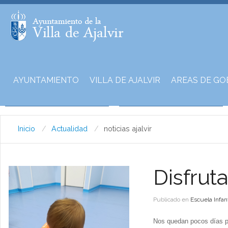
AYUNTAMIENTO
VILLA DE AJALVIR
AREAS DE GO
Inicio
Actualidad
noticias ajalvir
Disfrut
Publicado en
Escuela Infant
Nos quedan pocos días p