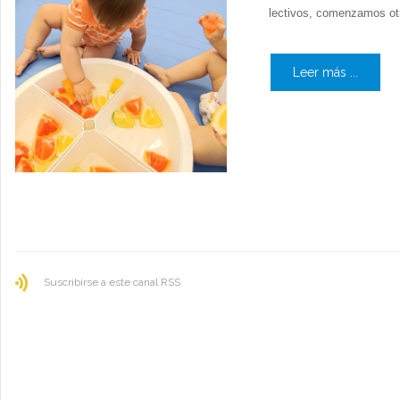
lectivos, comenzamos otr
Leer más ...
Suscribirse a este canal RSS