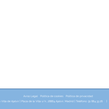
Aviso Legal
Política de cookies
Política de privacidad
illa de Ajalvir | Plaza de la Villa s/n, 28864 Ajalvir, Madrid | Teléfono: 91 884 33 28 
aw