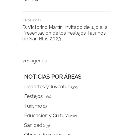
Sector Pub
Cláusulas A
18-01-2023
D. Victorino Martín, invitado de lujo a la
28-01-2022
Presentación de los Festejos Taurinos
de San Blas 2023
"Comenzam
luna"
ver agenda
NOTICIAS POR ÁREAS
Deportes y Juventud
(305)
Festejos
(260)
Turismo
(2)
Educacion y Cultura
(672)
Sanidad
(153)
Obras y Servicios