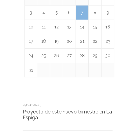
7
3
4
5
6
8
9
10
11
12
13
14
15
16
17
18
19
20
21
22
23
24
25
26
27
28
29
30
31
29-11-2023
18-01-2023
Proyecto de este nuevo trimestre en La
LA IMPOR
Espiga
MENTAL