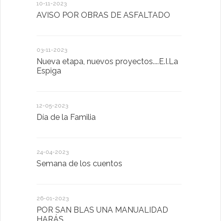
10-11-2023
13-01-2023
AVISO POR OBRAS DE ASFALTADO
Taller de 
03-11-2023
20-10-2022
Nueva etapa, nuevos proyectos....E.I.La
Descubrimo
Espiga
diferente
12-05-2023
20-10-2022
Día de la Familia
Los sentid
24-04-2023
30-05-2022
Semana de los cuentos
Homenaje 
26-01-2023
30-03-2022
POR SAN BLAS UNA MANUALIDAD
El Ayuntam
HARÁS
en la Plat