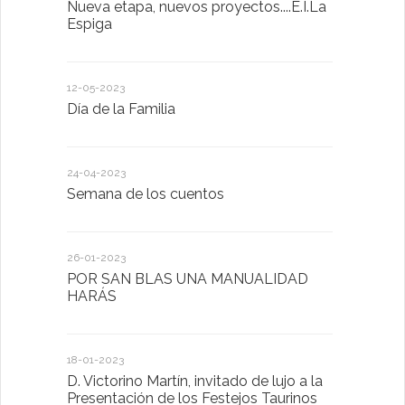
Nueva etapa, nuevos proyectos....E.I.La
Descubrimo
Espiga
diferente
12-05-2023
20-10-2022
Día de la Familia
Los sentid
24-04-2023
30-05-2022
Semana de los cuentos
Homenaje 
26-01-2023
30-03-2022
POR SAN BLAS UNA MANUALIDAD
El Ayuntam
HARÁS
en la Plat
Sector Pub
Cláusulas A
18-01-2023
D. Victorino Martín, invitado de lujo a la
28-01-2022
Presentación de los Festejos Taurinos