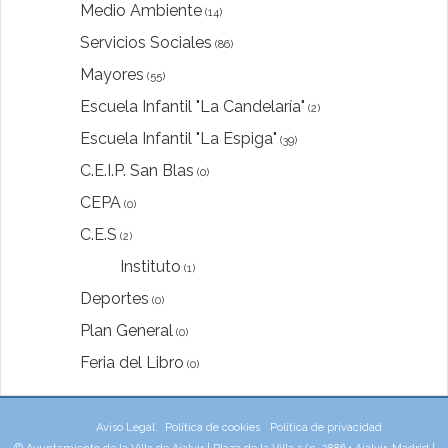
Medio Ambiente
(14)
Servicios Sociales
(86)
Mayores
(55)
Escuela Infantil "La Candelaría"
(2)
Escuela Infantil "La Espiga"
(39)
C.E.I.P. San Blas
(0)
CEPA
(0)
C.E.S
(2)
Instituto
(1)
Deportes
(0)
Plan General
(0)
Feria del Libro
(0)
Aviso Legal
Política de cookies
Política de privacidad