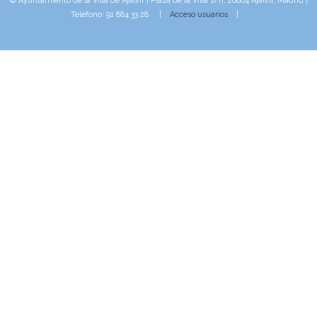
© Ayuntamiento de la Villa de Ajalvir | Plaza de la Villa s/n, 28864 Ajalvir, Madrid |
Teléfono: 91 884 33 28 |
Acceso usuarios
|