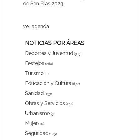
de San Blas 2023
"Comenzam
luna"
ver agenda
NOTICIAS POR ÁREAS
Deportes y Juventud
(305)
Festejos
(260)
Turismo
(2)
Educacion y Cultura
(672)
Sanidad
(153)
Obras y Servicios
(147)
Urbanismo
(3)
Mujer
(70)
Seguridad
(125)