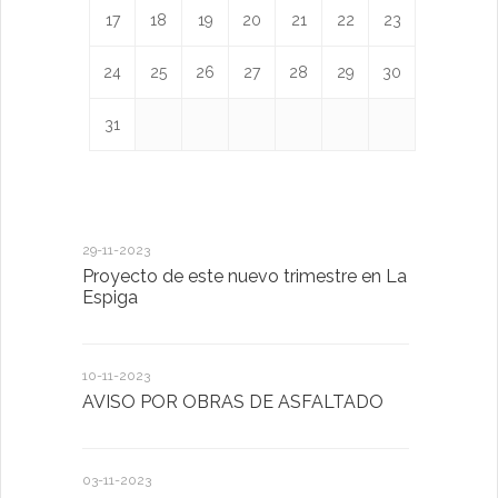
17
18
19
20
21
22
23
24
25
26
27
28
29
30
31
29-11-2023
18-01-2023
Proyecto de este nuevo trimestre en La
LA IMPOR
Espiga
MENTAL
10-11-2023
13-01-2023
AVISO POR OBRAS DE ASFALTADO
Taller de 
03-11-2023
20-10-2022