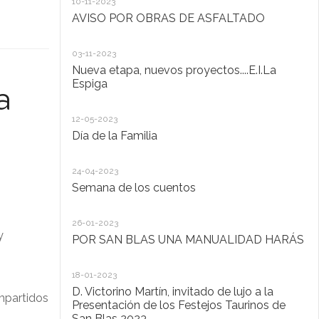
10-11-2023
Ta
AVISO POR OBRAS DE ASFALTADO
20
03-11-2023
De
Nueva etapa, nuevos proyectos....E.I.La
di
Espiga
a
20
12-05-2023
Lo
Día de la Familia
30
24-04-2023
Ho
Semana de los cuentos
30
26-01-2023
El
y
POR SAN BLAS UNA MANUALIDAD HARÁS
la
Pu
Ad
18-01-2023
D. Victorino Martín, invitado de lujo a la
impartidos
28
Presentación de los Festejos Taurinos de
San Blas 2023
"C