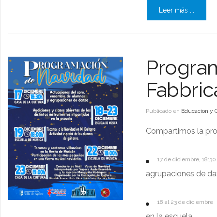
Leer más ...
Progra
Fabbric
Publicado en
Educacion y 
Compartimos la pro
17 de diciembre, 18:30
agrupaciones de da
18 al 23 de diciembre
en la escuela.