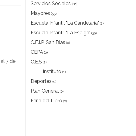
Servicios Sociales
(86)
Mayores
(55)
Escuela Infantil "La Candelaría"
(2)
Escuela Infantil "La Espiga"
(39)
C.E.I.P. San Blas
(0)
CEPA
(0)
 al 7 de
C.E.S
(2)
Instituto
(1)
Deportes
(0)
Plan General
(0)
Feria del Libro
(0)