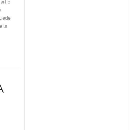
art o
s
puede
e la
A