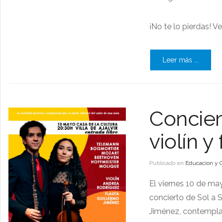
¡No te lo pierdas! V
Leer más ...
Concier
violín y 
Publicado en
Educacion y 
El viernes 10 de may
concierto de Sol a S
Jiménez, contempla 