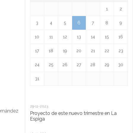
1
2
6
3
4
5
7
8
9
10
11
12
13
14
15
16
17
18
19
20
21
22
23
24
25
26
27
28
29
30
31
29-11-2023
18
ernández
Proyecto de este nuevo trimestre en La
L
Espiga
13