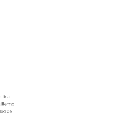
tir al
uillermo
idad de