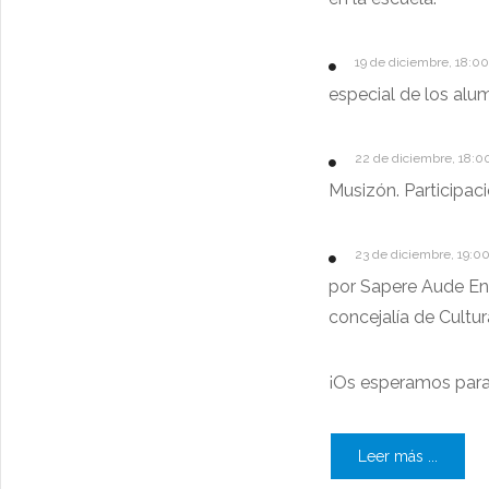
19 de diciembre, 18:0
especial de los alum
22 de diciembre, 18:0
Musizón. Participac
23 de diciembre, 19:00
por Sapere Aude En
concejalía de Cultur
¡Os esperamos para
Leer más ...