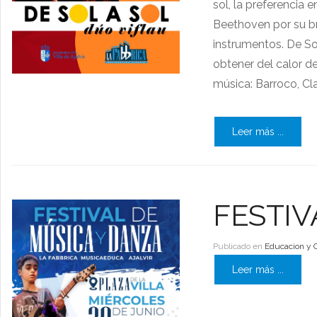
sol, la preferencia
Beethoven por su br
instrumentos. De So
obtener del calor d
música: Barroco, C
Leer más ...
FESTIV
Publicado en
Educacion y 
Leer más ...