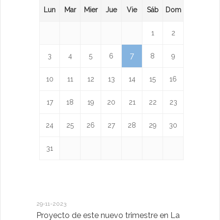
Lun
Mar
Mier
Jue
Vie
Sáb
Dom
1
2
7
3
4
5
6
8
9
10
11
12
13
14
15
16
17
18
19
20
21
22
23
24
25
26
27
28
29
30
31
29-11-2023
18-01-2023
Proyecto de este nuevo trimestre en La
LA IMPOR