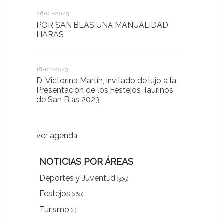
26-01-2023
30-03-2022
POR SAN BLAS UNA MANUALIDAD
El Ayuntam
HARÁS
en la Plat
Sector Pub
Cláusulas A
18-01-2023
D. Victorino Martín, invitado de lujo a la
28-01-2022
Presentación de los Festejos Taurinos
de San Blas 2023
"Comenzam
luna"
ver agenda
NOTICIAS POR ÁREAS
Deportes y Juventud
(305)
Festejos
(260)
Turismo
(2)