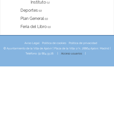
Instituto
(1)
Deportes
(0)
Plan General
(0)
Feria del Libro
(0)
Aviso Legal
Política de cookies
Política de privacidad
© Ayuntamiento de la Villa de Ajalvir | Plaza de la Villa s/n, 28864 Ajalvir, Madrid |
Teléfono: 91 884 33 28 |
Acceso usuarios
|