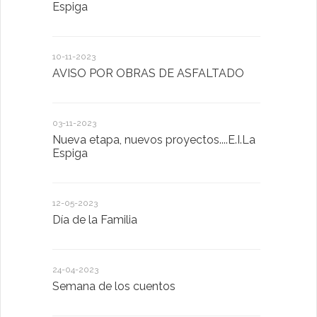
Espiga
MENTAL
10-11-2023
13-01-2023
AVISO POR OBRAS DE ASFALTADO
Taller de 
03-11-2023
20-10-2022
Nueva etapa, nuevos proyectos....E.I.La
Descubrimo
Espiga
diferente
12-05-2023
20-10-2022
Día de la Familia
Los sentid
24-04-2023
30-05-2022
Semana de los cuentos
Homenaje 