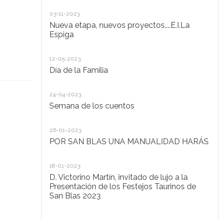
20
03-11-2023
De
Nueva etapa, nuevos proyectos....E.I.La
di
Espiga
20
12-05-2023
Lo
Día de la Familia
30
24-04-2023
Ho
Semana de los cuentos
30
26-01-2023
El
POR SAN BLAS UNA MANUALIDAD HARÁS
la
Pu
Ad
18-01-2023
D. Victorino Martín, invitado de lujo a la
28
Presentación de los Festejos Taurinos de
San Blas 2023
"C