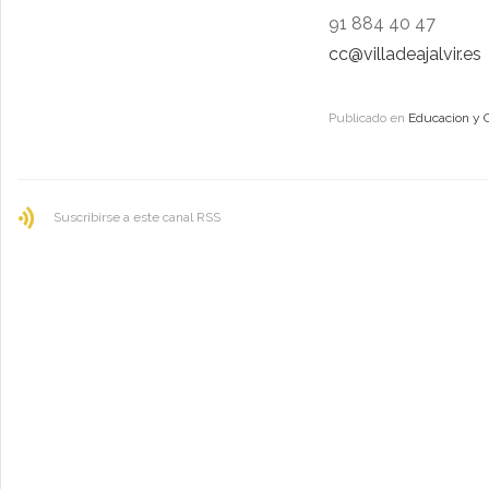
91 884 40 47
cc@villadeajalvir.es
Publicado en
Educacion y 
Suscribirse a este canal RSS