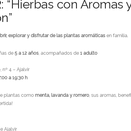
 “Hierbas con Aromas 
ón”
rir, explorar y disfrutar de las plantas aromáticas
en familia.
iñas de
5 a 12 años
, acompañados de
1 adulto
 nº 4 – Ajalvir
7:00 a 19:30 h
e plantas como
menta, lavanda y romero
, sus aromas, benef
rtida!
e Ajalvir