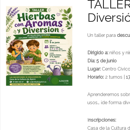
TALLER:
Diversi
Un taller para
descub
Dirigido a:
niños y n
Día:
5 de junio
Lugar:
Centro Cívico,
Horario:
2 turnos |
1
Aprenderemos sobr
usos… ¡de forma dive
I
nscripciones:
Casa de la Cultura d