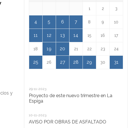
y
1
2
3
4
5
6
7
8
9
10
11
12
13
14
15
16
17
19
20
18
21
22
23
24
25
27
28
29
31
26
30
29-11-2023
18
icios y
Proyecto de este nuevo trimestre en La
L
Espiga
13
10-11-2023
Ta
AVISO POR OBRAS DE ASFALTADO