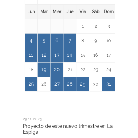
Lun
Mar
Mier
Jue
Vie
Sáb
Dom
1
2
3
4
5
6
7
8
9
10
11
12
13
14
15
16
17
19
20
18
21
22
23
24
25
27
28
29
31
26
30
29-11-2023
18-01-2023
Proyecto de este nuevo trimestre en La
LA IMPOR
Espiga
MENTAL