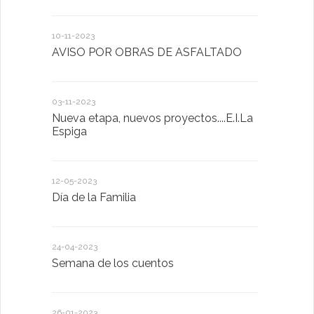
10-11-2023
13-01-2023
AVISO POR OBRAS DE ASFALTADO
Taller de 
03-11-2023
20-10-2022
Nueva etapa, nuevos proyectos....E.I.La
Descubrimo
Espiga
diferente
12-05-2023
20-10-2022
Día de la Familia
Los sentid
24-04-2023
30-05-2022
Semana de los cuentos
Homenaje 
26-01-2023
30-03-2022