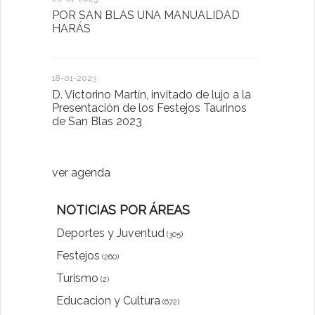
POR SAN BLAS UNA MANUALIDAD
El Ayuntam
HARÁS
en la Plat
Sector Pub
Cláusulas A
18-01-2023
D. Victorino Martín, invitado de lujo a la
28-01-2022
Presentación de los Festejos Taurinos
de San Blas 2023
"Comenzam
luna"
ver agenda
NOTICIAS POR ÁREAS
Deportes y Juventud
(305)
Festejos
(260)
Turismo
(2)
Educacion y Cultura
(672)