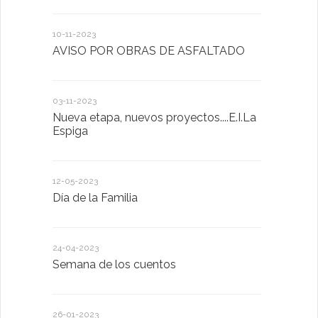
10-11-2023
13-01-2023
AVISO POR OBRAS DE ASFALTADO
Taller de 
03-11-2023
20-10-2022
Nueva etapa, nuevos proyectos....E.I.La
Descubrimo
Espiga
diferente
12-05-2023
20-10-2022
Día de la Familia
Los sentid
24-04-2023
30-05-2022
Semana de los cuentos
Homenaje 
26-01-2023
30-03-2022