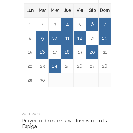
Lun
Mar
Mier
Jue
Vie
Sáb
Dom
4
6
7
1
2
3
5
9
10
11
12
14
8
13
16
18
20
15
17
19
21
24
22
23
25
26
27
28
29
30
29-11-2023
18-01-2023
Proyecto de este nuevo trimestre en La
LA IMPOR
Espiga
MENTAL