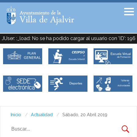
Facebook
Twitter
JUser: :_load: No se ha podido cargar al usuario con 'ID': 196
Inicio
Actualidad
Sábado, 20 Abril 2019