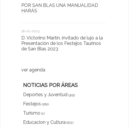
POR SAN BLAS UNA MANUALIDAD
El Ayuntam
HARÁS
en la Plat
Sector Pub
Cláusulas A
18-01-2023
D. Victorino Martín, invitado de lujo a la
28-01-2022
Presentación de los Festejos Taurinos
de San Blas 2023
"Comenzam
luna"
ver agenda
NOTICIAS POR ÁREAS
Deportes y Juventud
(305)
Festejos
(260)
Turismo
(2)
Educacion y Cultura
(672)