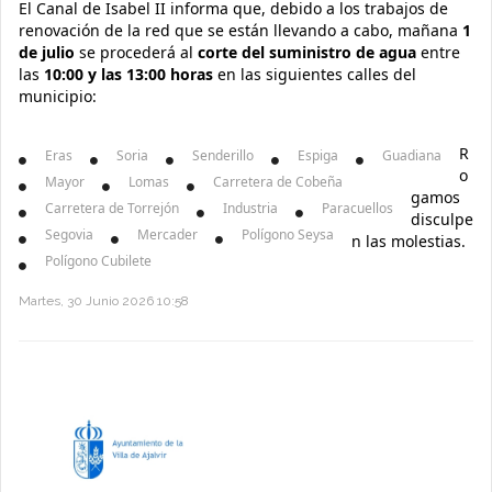
El Canal de Isabel II informa que, debido a los trabajos de
renovación de la red que se están llevando a cabo, mañana
1
de julio
se procederá al
corte del suministro de agua
entre
las
10:00 y las 13:00 horas
en las siguientes calles del
municipio:
R
Eras
Soria
Senderillo
Espiga
Guadiana
o
Mayor
Lomas
Carretera de Cobeña
gamos
Carretera de Torrejón
Industria
Paracuellos
disculpe
Segovia
Mercader
Polígono Seysa
n las molestias.
Polígono Cubilete
Martes, 30 Junio 2026 10:58