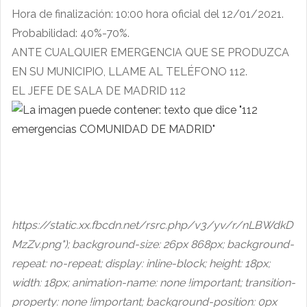
Hora de finalización: 10:00 hora oficial del 12/01/2021.
Probabilidad: 40%-70%.
ANTE CUALQUIER EMERGENCIA QUE SE PRODUZCA
EN SU MUNICIPIO, LLAME AL TELÉFONO 112.
EL JEFE DE SALA DE MADRID 112
https://static.xx.fbcdn.net/rsrc.php/v3/yv/r/nLBWdkD
MzZv.png"); background-size: 26px 868px; background-
repeat: no-repeat; display: inline-block; height: 18px;
width: 18px; animation-name: none !important; transition-
property: none !important; background-position: 0px