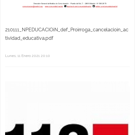
210111_NPEDUCACIOìN_def_Proìrroga_cancelacioìn_ac
tividad_educativa.pdf
Lunes, 11 Enero 2021 20:10