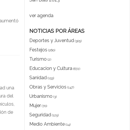
ver agenda
9 aumentó
NOTICIAS POR ÁREAS
Deportes y Juventud
(305)
Festejos
(260)
Turismo
(2)
Educacion y Cultura
(672)
Sanidad
(153)
Obras y Servicios
dad una
(147)
ura del
Urbanismo
(3)
ículos,
Mujer
(70)
ción de
Seguridad
(125)
Medio Ambiente
(14)