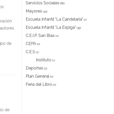
Servicios Sociales
(86)
os
Mayores
(55)
Escuela Infantil "La Candelaría"
(2)
oración
Escuela Infantil "La Espiga"
autores.
(39)
C.E.I.P. San Blas
(0)
ipo de
CEPA
(0)
C.E.S
(2)
Instituto
(1)
Deportes
(0)
Plan General
(0)
Feria del Libro
(0)
cto de