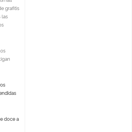
ctimas
e grafitis
 las
os
los
tigan
ros
tendidas
de doce a