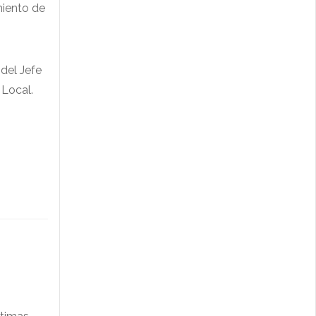
miento de
del Jefe
 Local.
o