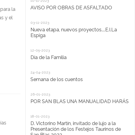
10-11-2023
Ta
AVISO POR OBRAS DE ASFALTADO
para la
s y el
20
03-11-2023
De
y
Nueva etapa, nuevos proyectos....E.I.La
di
Espiga
20
12-05-2023
Lo
Día de la Familia
30
24-04-2023
Ho
Semana de los cuentos
30
26-01-2023
El
POR SAN BLAS UNA MANUALIDAD HARÁS
la
Pu
Ad
18-01-2023
ías
D. Victorino Martín, invitado de lujo a la
28
Presentación de los Festejos Taurinos de
San Blas 2023
"C