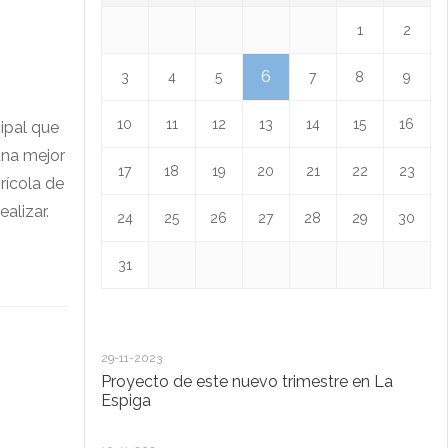
1
2
6
3
4
5
7
8
9
10
11
12
13
14
15
16
cipal que
una mejor
17
18
19
20
21
22
23
rícola de
alizar.
24
25
26
27
28
29
30
31
29-11-2023
18
Proyecto de este nuevo trimestre en La
L
Espiga
13