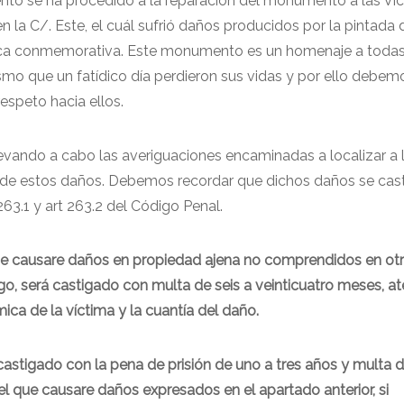
nto se ha procedido a la reparación del monumento a las Vi
en la C/. Este, el cuál sufrió daños producidos por la pintada d
placa conmemorativa. Este monumento es un homenaje a todas
ismo que un fatídico día perdieron sus vidas y por ello debem
espeto hacia ellos.
llevando a cabo las averiguaciones encaminadas a localizar a 
 de estos daños. Debemos recordar que dichos daños se cas
263.1 y art 263.2 del Código Penal.
 que causare daños en propiedad ajena no comprendidos en ot
igo, será castigado con multa de seis a veinticuatro meses, a
ica de la víctima y la cuantía del daño.
 castigado con la pena de prisión de uno a tres años y multa 
el que causare daños expresados en el apartado anterior, si