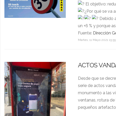
El objetivo: red
¿Por qué se va a
Debido a
un +6 % y porque así
Fuente:
Dirección G
Martes, 11 Mayo 2021 15:55
ACTOS VAND
Desde que se decret
serie de actos vandá
monumento a las víc
ventanas, rotura de
pequeños artefacto