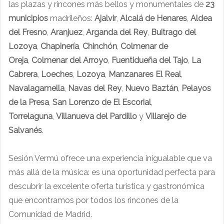
las plazas y rincones más bellos y monumentales de
23
municipios
madrileños:
Ajalvir
,
Alcalá de Henares
,
Aldea
del Fresno
,
Aranjuez
,
Arganda del Rey
,
Buitrago del
Lozoya
,
Chapinería
,
Chinchón
,
Colmenar de
Oreja
,
Colmenar del Arroyo
,
Fuentidueña del Tajo
,
La
Cabrera
,
Loeches
,
Lozoya
,
Manzanares El Real
,
Navalagamella
,
Navas del
Rey
,
Nuevo Baztán
,
Pelayos
de la Presa
,
San Lorenzo de El Escorial
,
Torrelaguna
,
Villanueva del Pardillo
y
Villarejo de
Salvanés
.
Sesión Vermú ofrece una experiencia inigualable que va
más allá de la música: es una oportunidad perfecta para
descubrir la excelente oferta turística y gastronómica
que encontramos por todos los rincones de la
Comunidad de Madrid.