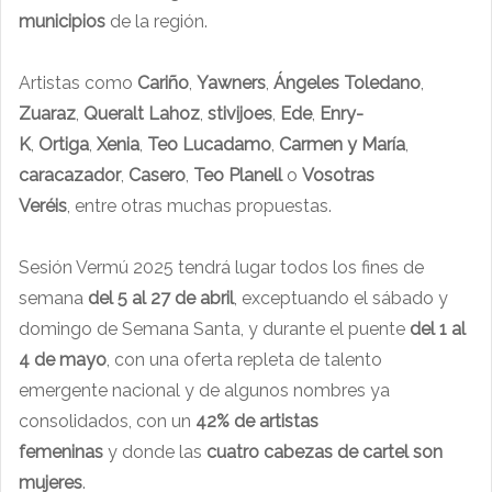
municipios
de la región.
Artistas como
Cariño
,
Yawners
,
Ángeles Toledano
,
Zuaraz
,
Queralt Lahoz
,
stivijoes
,
Ede
,
Enry-
K
,
Ortiga
,
Xenia
,
Teo Lucadamo
,
Carmen y María
,
caracazador
,
Casero
,
Teo Planell
o
Vosotras
Veréis
, entre otras muchas propuestas.
Sesión Vermú 2025 tendrá lugar todos los fines de
semana
del 5 al 27 de abril
, exceptuando el sábado y
domingo de Semana Santa, y durante el puente
del 1 al
4 de mayo
, con una oferta repleta de talento
emergente nacional y de algunos nombres ya
consolidados, con un
42%
de artistas
femeninas
y donde las
cuatro cabezas de cartel son
mujeres
.