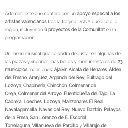
Además, este año contará con un
apoyo especial a los
artistas valencianos
tras la trágica DANA que asoló la
región, incluyendo
6 proyectos de la Comunitat
en la
programación.
Un menú musical que se podrá degustar en algunas de
las plazas y rincones más bellos y monumentales de
23
municipios
madrileños:
Ajalvir
,
Alcalá de Henares
,
Aldea
del Fresno
,
Aranjuez
,
Arganda del Rey
,
Buitrago del
Lozoya
,
Chapinería
,
Chinchón
,
Colmenar de
Oreja
,
Colmenar del Arroyo
,
Fuentidueña del Tajo
,
La
Cabrera
,
Loeches
,
Lozoya
,
Manzanares El Real
,
Navalagamella
,
Navas del
Rey
,
Nuevo Baztán
,
Pelayos
de la Presa
,
San Lorenzo de El Escorial
,
Torrelaguna
,
Villanueva del Pardillo
y
Villarejo de