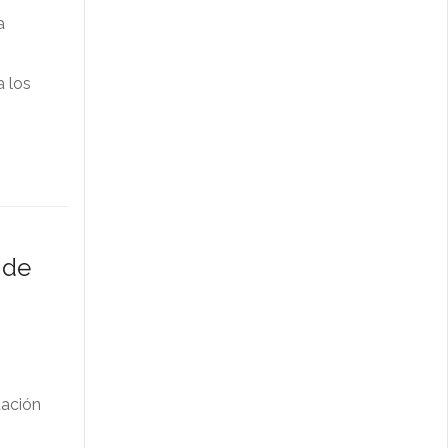
a
a los
 de
tación