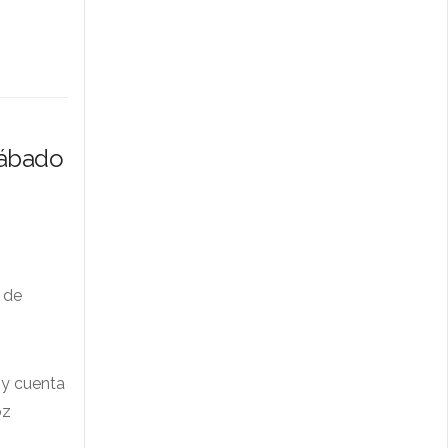
Sábado
 de
 y cuenta
oz