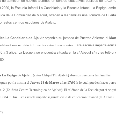
zo de admisión de nuevos alumnos en centros educativos públicos de la Com
-2020, la Escuela Infantil La Candelaria y la Escuela Infantil La Espiga, amb
lica de la Comunidad de Madrid, ofrecen a las familias una Jornada de Puerta
or estos centros escolares de Ajalvir.
.
ica La Candelaria de Ajalvir
organiza su jornada de Puertas Abiertas el
Mar
elebrará una reunión informativa entre los asistentes.
Esta escuela imparte educ
e 0 a 3 años.
La Escuela se encuentra situada en la c/ Abedul s/n y su teléfon
 80.
a La Espiga de Ajalvir
(antes Chiqui Tin Ajalvir) abre sus puertas a las familias
erquen por la misma el
Jueves 28 de Marzo a las 17:00 h
lo cual pueden hacer pers
ria, 2 (Edificio Centro Tecnológico de Ajalvir). El teléfono de la Escuela por si se qu
 91 884 39 64. Esta escuela imparte segundo ciclo de educación infantil ( 0-3 años).
:19