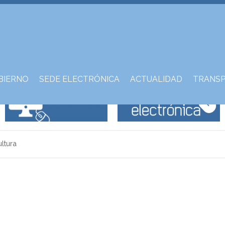
JUser: :_load: No se ha podido cargar al usuario con 'ID': 196
BIERNO
SEDE ELECTRÓNICA
ACTUALIDAD
TRANSP
ltura