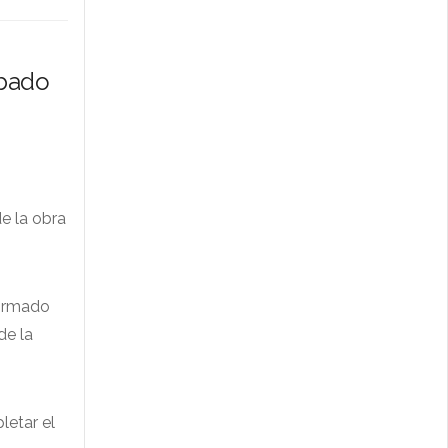
ábado
e la obra
formado
de la
letar el