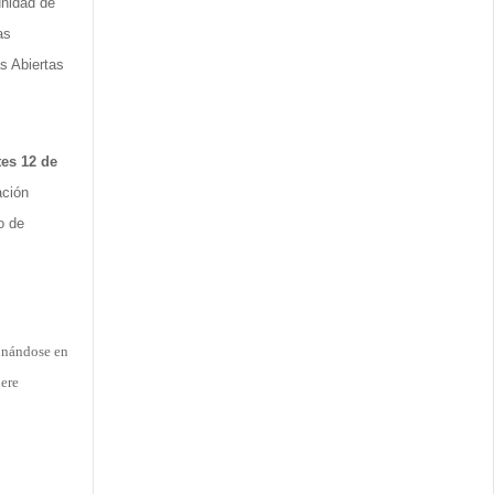
unidad de
as
s Abiertas
tes 12 de
ación
o de
onándose en
iere