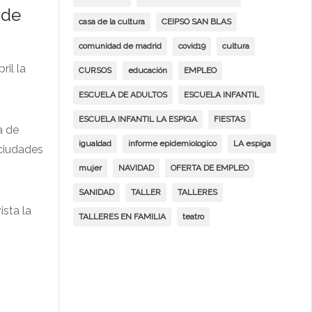
 de
casa de la cultura
CEIPSO SAN BLAS
comunidad de madrid
covid19
cultura
ril la
CURSOS
educación
EMPLEO
ESCUELA DE ADULTOS
ESCUELA INFANTIL
ESCUELA INFANTIL LA ESPIGA
FIESTAS
a de
igualdad
informe epidemiologico
LA espiga
 ciudades
mujer
NAVIDAD
OFERTA DE EMPLEO
SANIDAD
TALLER
TALLERES
ista la
TALLERES EN FAMILIA
teatro