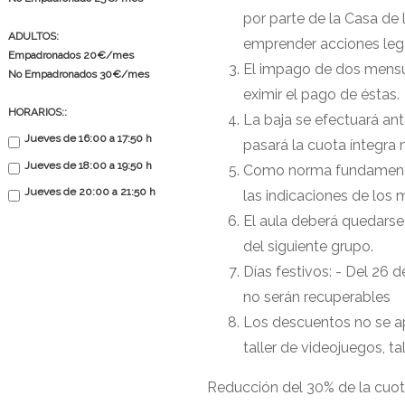
por parte de la Casa de 
ADULTOS:
emprender acciones lega
Empadronados 20€/mes
El impago de dos mensua
No Empadronados 30€/mes
eximir el pago de éstas.
HORARIOS::
La baja se efectuará ant
Jueves de 16:00 a 17:50 h
pasará la cuota íntegra
Jueves de 18:00 a 19:50 h
Como norma fundamental 
Jueves de 20:00 a 21:50 h
las indicaciones de los 
El aula deberá quedarse v
del siguiente grupo.
Días festivos: - Del 26 
no serán recuperables
Los descuentos no se ap
taller de videojuegos, ta
Reducción del 30% de la cuo