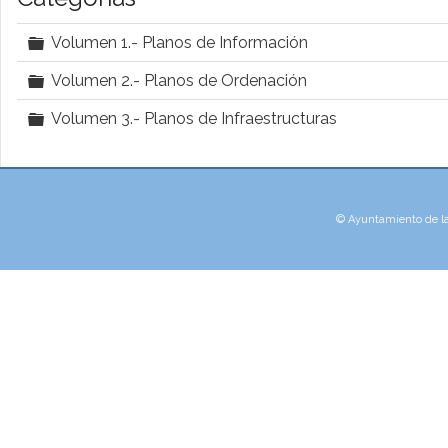
r
C
p
Volumen 1.- Planos de Información
a
e
C
Volumen 2.- Planos de Ordenación
r
a
p
t
C
Volumen 3.- Planos de Infraestructuras
r
e
a
a
p
t
r
e
a
p
t
e
a
t
© Ayuntamiento de la V
a