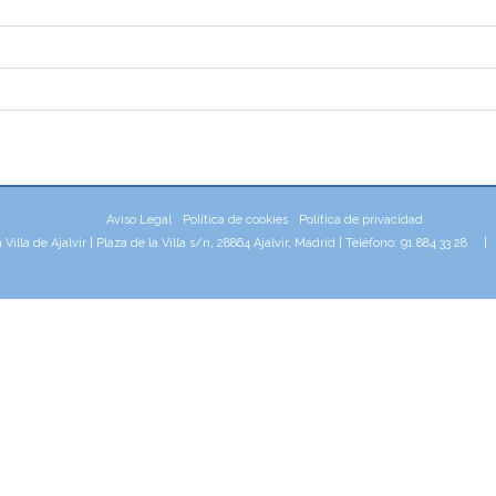
Aviso Legal
Política de cookies
Política de privacidad
illa de Ajalvir | Plaza de la Villa s/n, 28864 Ajalvir, Madrid | Teléfono: 91 884 33 28 