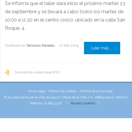
Se informa que el taller dará inicio el próximo martes 23
de septiembre y se llevará a cabo todos los martes de
10:00 a 11:30 en el centro cívico, ubicado en la calle San
Roque, 4.
Publicado en
Servicios Sociales
17 Sep 2025
Leer más ...
Suscribirse a este canal RSS
Aviso Legal
Política de cookies
Política de privacidad
© Ayuntamiento de la Villa de Ajalvir | Plaza de la Villa s/n, 28864 Ajalvir, Madrid |
Teléfono: 91 884 33 28 |
Acceso usuarios
|