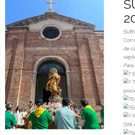
S
2
SUBV
Con m
de ca
septi
Para 
E
T
proc
E
E
P
DNI,
S