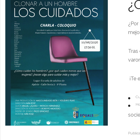
¿
¿Por
mejo
Tras 
varon
¡Te 
Cu
Ho
socie
Public