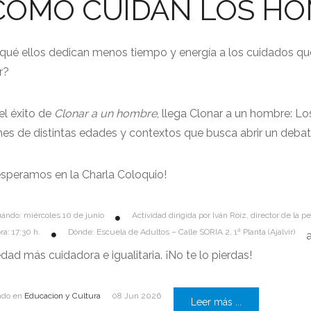
CÓMO CUIDAN LOS HO
 qué ellos dedican menos tiempo y energía a los cuidados q
r?
el éxito de
Clonar a un hombre
, llega Clonar a un hombre: L
es de distintas edades y contextos que busca abrir un debat
esperamos en la Charla Coloquio!
ándo: miércoles 10 de junio
Actividad dirigida por Iván Roiz, director de la
ra: 17:30 h.
Dónde: Escuela de Adultos – Calle SORIA 2, 1ª Planta (Ajalvir)
dad más cuidadora e igualitaria. ¡No te lo pierdas!
ado en
Educacion y Cultura
08 Jun 2026
Leer más ...