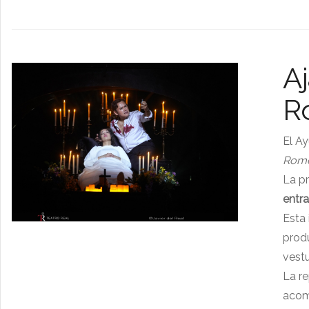
Aj
R
El Ay
Rome
La p
entra
Esta 
prod
vestu
La re
acomp