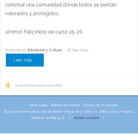
construir una comunidad donde todos se sientan
valorados y protegidos.
¡Ánimo! Feliz inicio de curso 25-26
Publicado en
Educacion y Cultura
08 Sep 2025
Leer más ...
Suscribirse a este canal RSS
Aviso Legal
Política de cookies
Política de privacidad
© Ayuntamiento de la Villa de Ajalvir | Plaza de la Villa s/n, 28864 Ajalvir, Madrid |
Teléfono: 91 884 33 28 |
Acceso usuarios
|