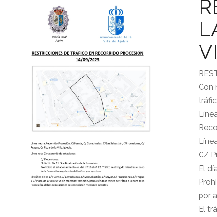
R
L
V
REST
Con m
tráfic
Línea
Recor
Línea
C/ P
El dí
Prohi
por 
El tr