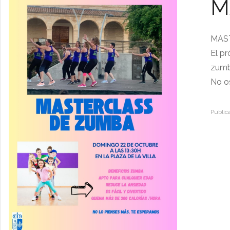
M
MAS
El pr
zumb
No os
Public