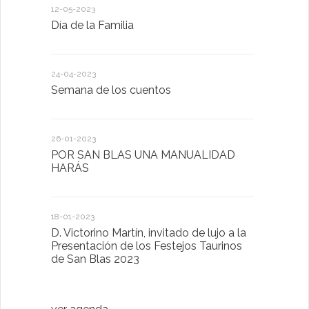
12-05-2023
20-10-2022
Día de la Familia
Los sentid
24-04-2023
30-05-2022
Semana de los cuentos
Homenaje 
26-01-2023
30-03-2022
POR SAN BLAS UNA MANUALIDAD
El Ayuntam
HARÁS
en la Plat
Sector Pub
Cláusulas A
18-01-2023
D. Victorino Martín, invitado de lujo a la
28-01-2022
Presentación de los Festejos Taurinos
de San Blas 2023
"Comenzam
luna"