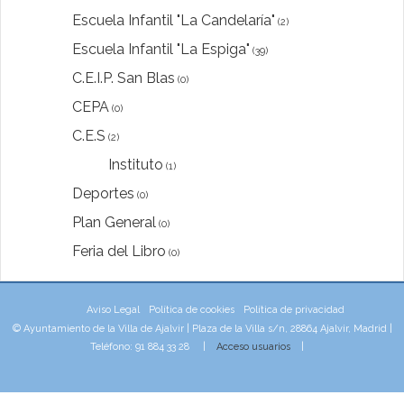
Escuela Infantil "La Candelaría"
(2)
Escuela Infantil "La Espiga"
(39)
C.E.I.P. San Blas
(0)
CEPA
(0)
C.E.S
(2)
Instituto
(1)
Deportes
(0)
Plan General
(0)
Feria del Libro
(0)
Aviso Legal
Política de cookies
Política de privacidad
© Ayuntamiento de la Villa de Ajalvir | Plaza de la Villa s/n, 28864 Ajalvir, Madrid |
Teléfono: 91 884 33 28 |
Acceso usuarios
|