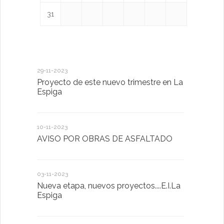
31
29-11-2023
18-01-2023
Proyecto de este nuevo trimestre en La
LA IMPOR
Espiga
MENTAL
10-11-2023
13-01-2023
AVISO POR OBRAS DE ASFALTADO
Taller de 
03-11-2023
20-10-2022
Nueva etapa, nuevos proyectos....E.I.La
Descubrimo
Espiga
diferente