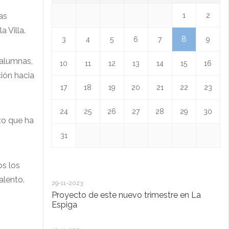
as
1
2
a Villa.
8
3
4
5
6
7
9
 alumnas,
10
11
12
13
14
15
16
ión hacia
17
18
19
20
21
22
23
24
25
26
27
28
29
30
zo que ha
31
os los
alento.
29-11-2023
18
Proyecto de este nuevo trimestre en La
L
Espiga
13