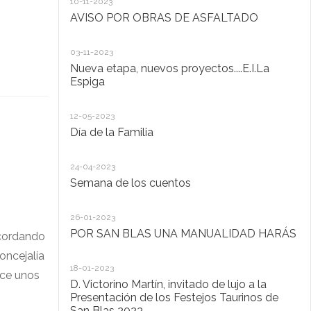
10-11-2023
Ta
AVISO POR OBRAS DE ASFALTADO
20
03-11-2023
De
Nueva etapa, nuevos proyectos....E.I.La
di
Espiga
20
12-05-2023
Lo
Día de la Familia
30
24-04-2023
Ho
Semana de los cuentos
30
26-01-2023
El
POR SAN BLAS UNA MANUALIDAD HARÁS
la
ecordando
Pu
oncejalía
Ad
18-01-2023
ace unos
D. Victorino Martín, invitado de lujo a la
28
Presentación de los Festejos Taurinos de
San Blas 2023
"C