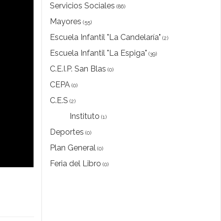
Servicios Sociales
(86)
Mayores
(55)
Escuela Infantil "La Candelaría"
(2)
Escuela Infantil "La Espiga"
(39)
C.E.I.P. San Blas
(0)
CEPA
(0)
C.E.S
(2)
Instituto
(1)
Deportes
(0)
Plan General
(0)
Feria del Libro
(0)