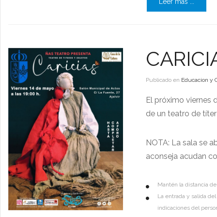
Leer más ...
CARICI
Publicado en
Educacion y 
El próximo viernes d
de un teatro de títe
NOTA: La sala se ab
aconseja acudan co
Mantén la distancia d
La entrada y salida de
indicaciones del perso