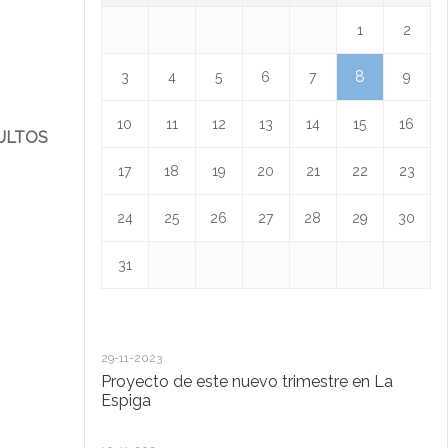
1
2
8
3
4
5
6
7
9
10
11
12
13
14
15
16
DULTOS
17
18
19
20
21
22
23
24
25
26
27
28
29
30
31
29-11-2023
18
Proyecto de este nuevo trimestre en La
L
Espiga
13