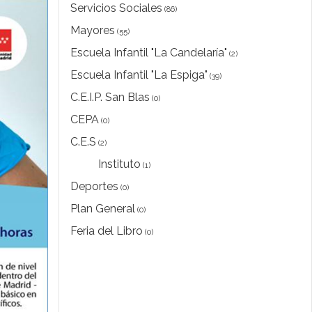
Servicios Sociales
(86)
Mayores
(55)
Escuela Infantil "La Candelaría"
(2)
Escuela Infantil "La Espiga"
(39)
C.E.I.P. San Blas
(0)
CEPA
(0)
C.E.S
(2)
Instituto
(1)
Deportes
(0)
Plan General
(0)
Feria del Libro
(0)