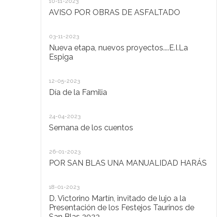
10-11-2023
Ta
AVISO POR OBRAS DE ASFALTADO
20
03-11-2023
De
Nueva etapa, nuevos proyectos....E.I.La
di
Espiga
20
12-05-2023
Lo
Día de la Familia
30
24-04-2023
Ho
Semana de los cuentos
30
26-01-2023
El
POR SAN BLAS UNA MANUALIDAD HARÁS
la
Pu
Ad
18-01-2023
D. Victorino Martín, invitado de lujo a la
28
Presentación de los Festejos Taurinos de
San Blas 2023
"C