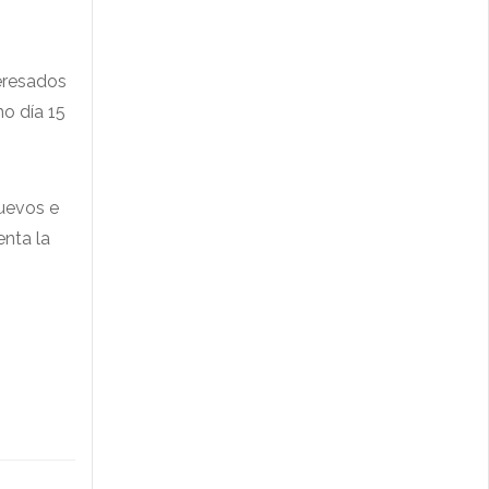
teresados
mo día 15
nuevos e
enta la