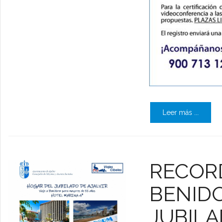
Leer más ...
RECORD
BENID
JUBILA