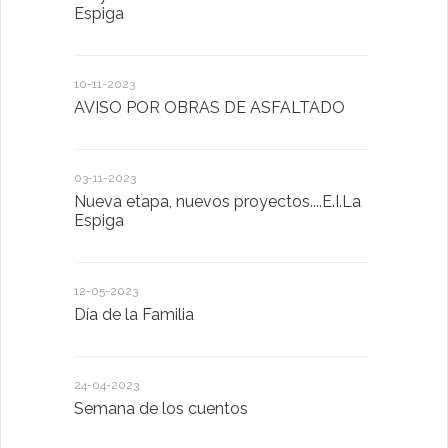
Espiga
MENTAL
10-11-2023
13-01-2023
AVISO POR OBRAS DE ASFALTADO
Taller de 
03-11-2023
20-10-2022
Nueva etapa, nuevos proyectos....E.I.La
Descubrimo
Espiga
diferente
12-05-2023
20-10-2022
Día de la Familia
Los sentid
24-04-2023
30-05-2022
Semana de los cuentos
Homenaje 