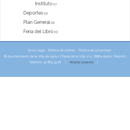
Instituto
(1)
Deportes
(0)
Plan General
(0)
Feria del Libro
(0)
Aviso Legal
Política de cookies
Política de privacidad
© Ayuntamiento de la Villa de Ajalvir | Plaza de la Villa s/n, 28864 Ajalvir, Madrid |
Teléfono: 91 884 33 28 |
Acceso usuarios
|