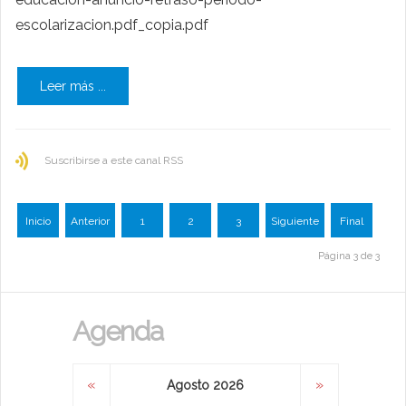
escolarizacion.pdf_copia.pdf
Leer más ...
Suscribirse a este canal RSS
Inicio
Anterior
1
2
3
Siguiente
Final
Página 3 de 3
Agenda
«
»
Agosto 2026