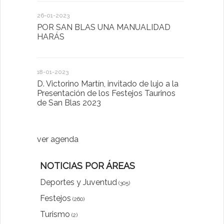
26-01-2023
30-03-2022
POR SAN BLAS UNA MANUALIDAD
El Ayuntam
HARÁS
en la Plat
Sector Pub
Cláusulas A
18-01-2023
D. Victorino Martín, invitado de lujo a la
28-01-2022
Presentación de los Festejos Taurinos
de San Blas 2023
"Comenzam
luna"
ver agenda
NOTICIAS POR ÁREAS
Deportes y Juventud
(305)
Festejos
(260)
Turismo
(2)