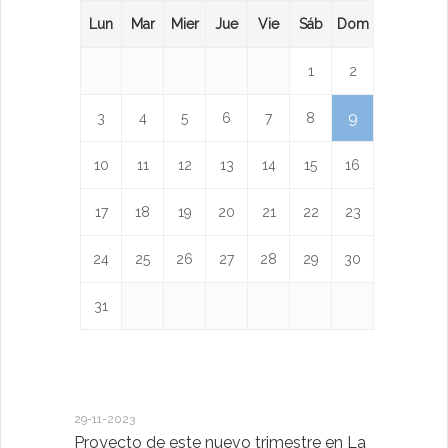
Lun
Mar
Mier
Jue
Vie
Sáb
Dom
1
2
9
3
4
5
6
7
8
10
11
12
13
14
15
16
17
18
19
20
21
22
23
24
25
26
27
28
29
30
31
29-11-2023
18-01-2023
Proyecto de este nuevo trimestre en La
LA IMPOR