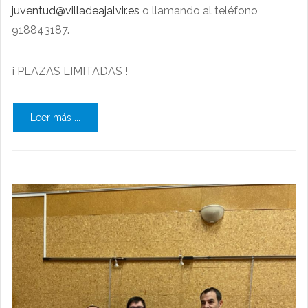
juventud@villadeajalvir.es
o llamando al teléfono
918843187.
¡ PLAZAS LIMITADAS !
Leer más ...