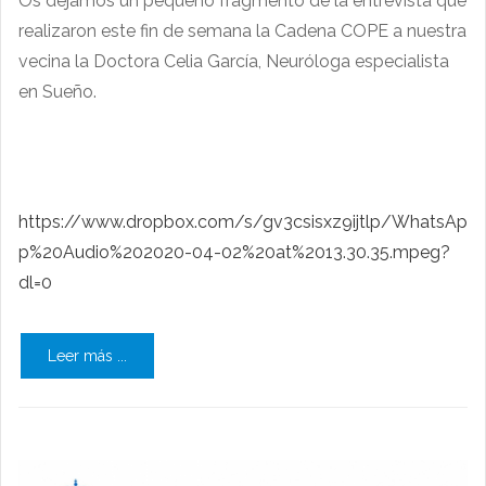
Os dejamos un pequeño fragmento de la entrevista que
realizaron este fin de semana la Cadena COPE a nuestra
vecina la Doctora Celia García, Neuróloga especialista
en Sueño.
https://www.dropbox.com/s/gv3csisxz9ijtlp/WhatsAp
p%20Audio%202020-04-02%20at%2013.30.35.mpeg?
dl=0
Leer más ...