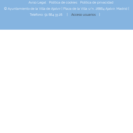
Aviso Legal
Política de cookies
Política de privacidad
© Ayuntamiento de la Villa de Ajalvir | Plaza de la Villa s/n, 28864 Ajalvir, Madrid |
Teléfono: 91 884 33 28 |
Acceso usuarios
|