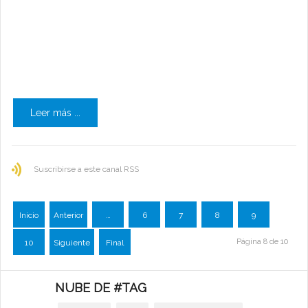
Leer más ...
Suscribirse a este canal RSS
Inicio
Anterior
…
6
7
8
9
Página 8 de 10
10
Siguiente
Final
NUBE DE #TAG