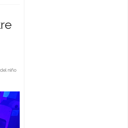
tre
 del niño