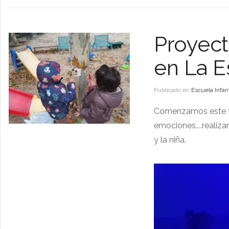
Proyect
en La E
Publicado en
Escuela Infant
Comenzamos este tr
emociones....realiza
y la niña.