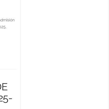
admisión
025.
.
DE
25-