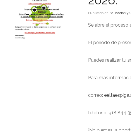
2026.
Publicado en
Educacion y 
Se abre el proceso 
El período de presen
Puedes realizar tu s
Para más informaci
correo:
eei.laespiga
teléfono: 918 844 3
¡No pierdas la opor