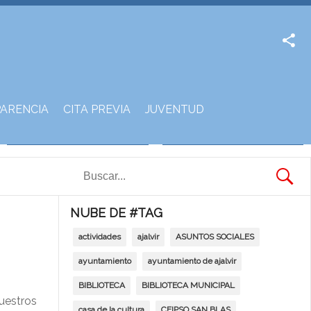
Facebook
Twitter
ARENCIA
CITA PREVIA
JUVENTUD
NUBE DE #TAG
actividades
ajalvir
ASUNTOS SOCIALES
ayuntamiento
ayuntamiento de ajalvir
BIBLIOTECA
BIBLIOTECA MUNICIPAL
nuestros
casa de la cultura
CEIPSO SAN BLAS